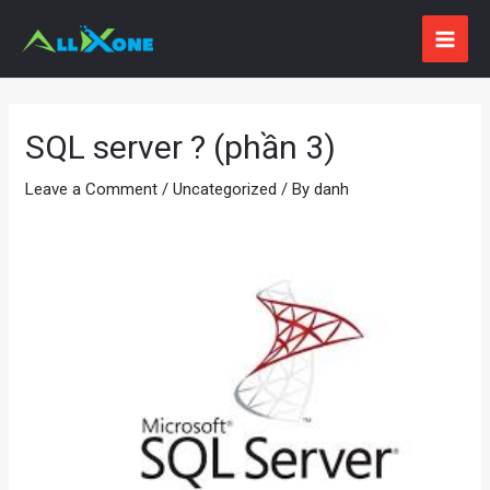
Skip
to
MAI
content
ME
SQL server ? (phần 3)
Leave a Comment
/
Uncategorized
/ By
danh