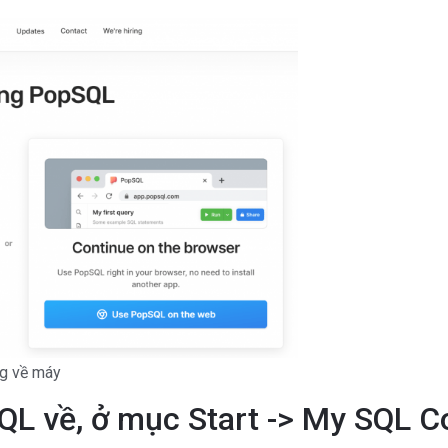
ng về máy
pSQL về, ở mục Start -> My SQL