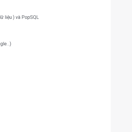
dữ liệu ) và PopSQL
ogle…)