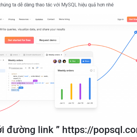
 chúng ta dễ dàng thao tác với MySQL hiệu quả hơn nhé
i đường link ” https://popsql.c