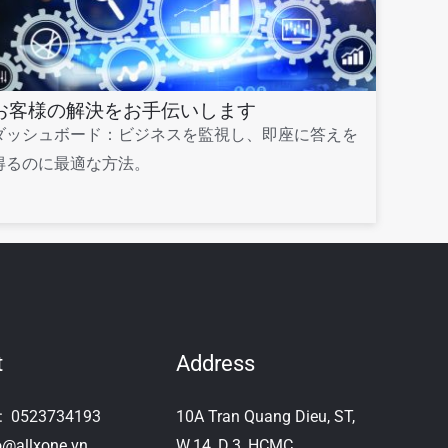
お客様の解決をお手伝いします
ダッシュボード：ビジネスを監視し、即座に答えを
得るのに最適な方法。
t
Address
e:
0523734193
10A Tran Quang Dieu, ST,
o@allxone.vn
W.14, D.3, HCMC,