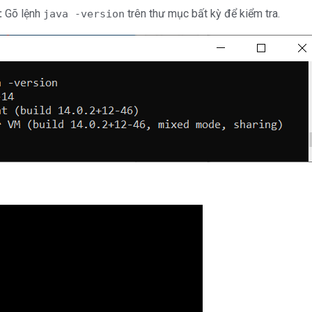
:
Gõ lệnh
trên thư mục bất kỳ để kiểm tra.
java -version