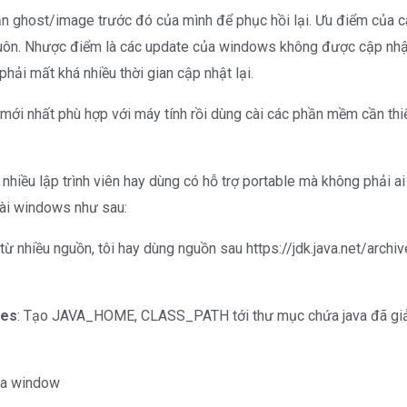
 ghost/image trước đó của mình để phục hồi lại. Ưu điểm của cá
ôn. Nhược điểm là các update của windows không được cập nhật 
hải mất khá nhiều thời gian cập nhật lại.
mới nhất phù hợp với máy tính rồi dùng cài các phần mềm cần thiế
iều lập trình viên hay dùng có hỗ trợ portable mà không phải ai 
cài windows như sau:
 từ nhiều nguồn, tôi hay dùng nguồn sau https://jdk.java.net/archi
les
: Tạo JAVA_HOME, CLASS_PATH tới thư mục chứa java đã giả
của window