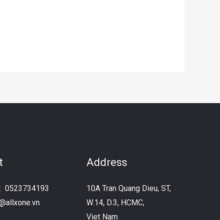
t
Address
e:
0523734193
10A Tran Quang Dieu, ST,
o@allxone.vn
W.14, D.3, HCMC,
Viet Nam