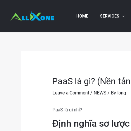
Skip
to
HOME
SERVICES
content
PaaS là gì? (Nền tả
Leave a Comment
/
NEWS
/ By
long
PaaS là gì nhỉ?
Định nghĩa sơ lượ