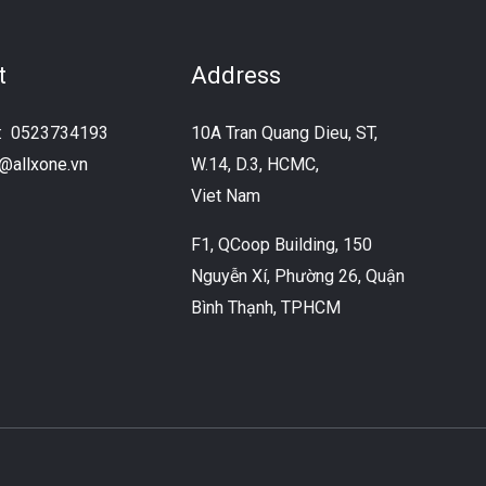
t
Address
e:
0523734193
10A Tran Quang Dieu, ST,
o@allxone.vn
W.14, D.3, HCMC,
Viet Nam
F1, QCoop Building, 150
Nguyễn Xí, Phường 26, Quận
Bình Thạnh, TPHCM